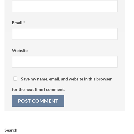
Email
*
Website
Save my name, email, and website in this browser
for the next time I comment.
Search