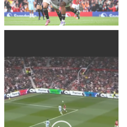
Video
Player