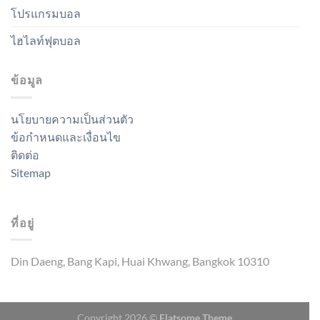
โปรแกรมบอล
ไฮไลท์ฟุตบอล
ข้อมูล
นโยบายความเป็นส่วนตัว
ข้อกำหนดและเงื่อนไข
ติดต่อ
Sitemap
ที่อยู่
Din Daeng, Bang Kapi, Huai Khwang, Bangkok 10310
Copyright 2026 ©
Flatsome Theme