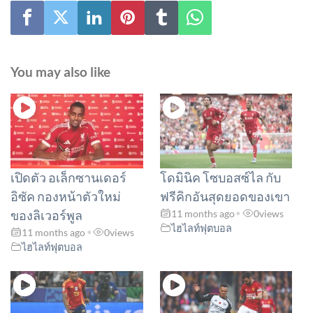
You may also like
เปิดตัว อเล็กซานเดอร์
โดมินิค โซบอสซ์ไล กับ
อิซัค กองหน้าตัวใหม่
ฟรีคิกอันสุดยอดของเขา
ของลิเวอร์พูล
11 months ago
•
0
views
ไฮไลท์ฟุตบอล
11 months ago
•
0
views
ไฮไลท์ฟุตบอล