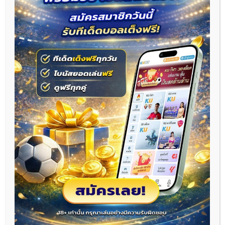
ดูบอลสด99
แหล่งรวมความบันเทิงสำหรับคอบอลทั่วโลก
อัพเดทลิงก์ถ่ายทอดสดฟุตบอลครบทุกลีกดัง พรีเมียร์ลีก, ลา
ลีกา, กัลโช่เซเรียอา, บุนเดสลีกา, ลีกเอิง รวมถึงฟุตบอลทีม
ชาติและฟุตบอลไทยลีก รับชมได้ฟรีแบบคมชัดระดับ HD
ไม่มีสะดุด
ผลิตภัณฑ์
ดูบอลสด99
ผลบอลสด
ผลบอลย้อนหลัง
โปรแกรมบอล
ไฮไลท์ฟุตบอล