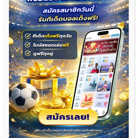
ดูบอลสด99
แหล่งรวมความบันเทิงสำหรับคอบอลทั่วโลก
อัพเดทลิงก์ถ่ายทอดสดฟุตบอลครบทุกลีกดัง พรีเมียร์ลีก, ลา
ลีกา, กัลโช่เซเรียอา, บุนเดสลีกา, ลีกเอิง รวมถึงฟุตบอลทีม
ชาติและฟุตบอลไทยลีก รับชมได้ฟรีแบบคมชัดระดับ HD
ไม่มีสะดุด
ผลิตภัณฑ์
ดูบอลสด99
ผลบอลสด
ผลบอลย้อนหลัง
โปรแกรมบอล
ไฮไลท์ฟุตบอล