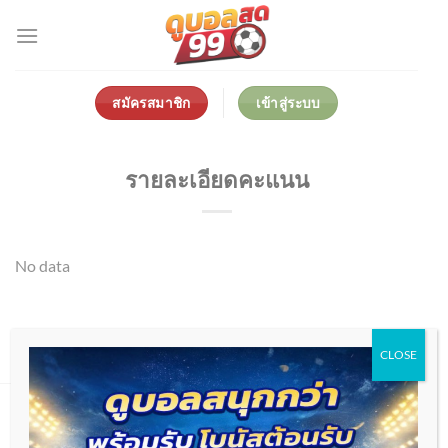
Skip
to
content
สมัครสมาชิก
เข้าสู่ระบบ
รายละเอียดคะแนน
No data
CLOSE
เกี่ยวกับเรา