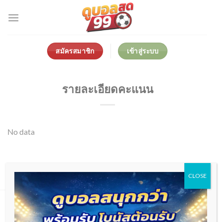
Skip
to
content
สมัครสมาชิก
เข้าสู่ระบบ
รายละเอียดคะแนน
No data
CLOSE
เกี่ยวกับเรา