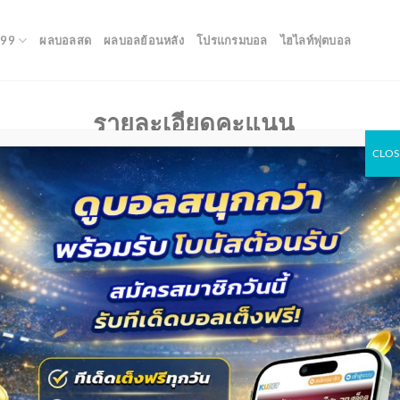
ด99
ผลบอลสด
ผลบอลย้อนหลัง
โปรแกรมบอล
ไฮไลท์ฟุตบอล
รายละเอียดคะแนน
CLOS
ภัณฑ์
ข้อมูล
นโยบายความเป็นส่วนตัว
ลสด99