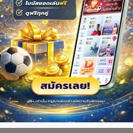
ข้อกำหนดและเงื่อนไข
อลสด
ติดต่อ
Sitemap
ลย้อนหลัง
แกรมบอล
ท์ฟุตบอล