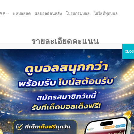
ด99
ผลบอลสด
ผลบอลย้อนหลัง
โปรแกรมบอล
ไฮไลท์ฟุตบอล
รายละเอียดคะแนน
CLOS
ภัณฑ์
ข้อมูล
นโยบายความเป็นส่วนตัว
ลสด99