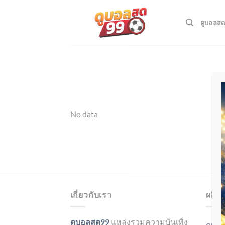
Skip
to
ดูบอลส
content
No data
เกี่ยวกับเรา
ผลิต
ดูบอลสด99
แหล่งรวมความบันเทิง
ดูบอ