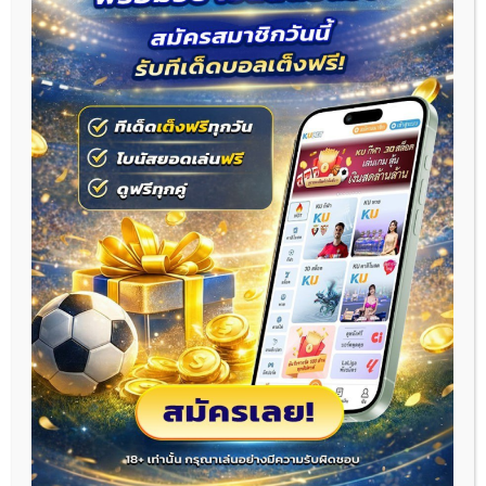
ดูบอลสด99
แหล่งรวมความบันเทิงสำหรับคอบอลทั่วโลก
อัพเดทลิงก์ถ่ายทอดสดฟุตบอลครบทุกลีกดัง พรีเมียร์ลีก, ลา
ลีกา, กัลโช่เซเรียอา, บุนเดสลีกา, ลีกเอิง รวมถึงฟุตบอลทีม
ชาติและฟุตบอลไทยลีก รับชมได้ฟรีแบบคมชัดระดับ HD
ไม่มีสะดุด
ผลิตภัณฑ์
ดูบอลสด99
ผลบอลสด
ผลบอลย้อนหลัง
โปรแกรมบอล
ไฮไลท์ฟุตบอล