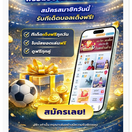
ดูบอลสด99
แหล่งรวมความบันเทิงสำหรับคอบอลทั่วโลก
อัพเดทลิงก์ถ่ายทอดสดฟุตบอลครบทุกลีกดัง พรีเมียร์ลีก, ลา
ลีกา, กัลโช่เซเรียอา, บุนเดสลีกา, ลีกเอิง รวมถึงฟุตบอลทีม
ชาติและฟุตบอลไทยลีก รับชมได้ฟรีแบบคมชัดระดับ HD
ไม่มีสะดุด
ผลิตภัณฑ์
ดูบอลสด99
ผลบอลสด
ผลบอลย้อนหลัง
โปรแกรมบอล
ไฮไลท์ฟุตบอล