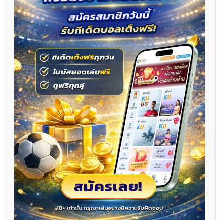
ดูบอลสด99
แหล่งรวมความบันเทิงสำหรับคอบอลทั่วโลก
อัพเดทลิงก์ถ่ายทอดสดฟุตบอลครบทุกลีกดัง พรีเมียร์ลีก, ลา
ลีกา, กัลโช่เซเรียอา, บุนเดสลีกา, ลีกเอิง รวมถึงฟุตบอลทีม
ชาติและฟุตบอลไทยลีก รับชมได้ฟรีแบบคมชัดระดับ HD
ไม่มีสะดุด
ผลิตภัณฑ์
ดูบอลสด99
ผลบอลสด
ผลบอลย้อนหลัง
โปรแกรมบอล
ไฮไลท์ฟุตบอล