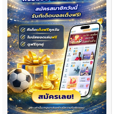
ดูบอลสด99
แหล่งรวมความบันเทิงสำหรับคอบอลทั่วโลก
อัพเดทลิงก์ถ่ายทอดสดฟุตบอลครบทุกลีกดัง พรีเมียร์ลีก, ลา
ลีกา, กัลโช่เซเรียอา, บุนเดสลีกา, ลีกเอิง รวมถึงฟุตบอลทีม
ชาติและฟุตบอลไทยลีก รับชมได้ฟรีแบบคมชัดระดับ HD
ไม่มีสะดุด
ผลิตภัณฑ์
ดูบอลสด99
ผลบอลสด
ผลบอลย้อนหลัง
โปรแกรมบอล
ไฮไลท์ฟุตบอล