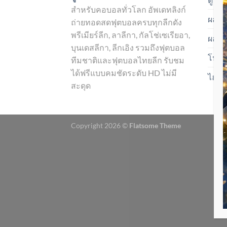
สำหรับคอบอลทั่วโลก อัพเดทลิงก์
ผลบ
ถ่ายทอดสดฟุตบอลครบทุกลีกดัง
พรีเมียร์ลีก, ลาลีกา, กัลโช่เซเรียอา,
ผลบอ
บุนเดสลีกา, ลีกเอิง รวมถึงฟุตบอล
โปร
ทีมชาติและฟุตบอลไทยลีก รับชม
ได้ฟรีแบบคมชัดระดับ HD ไม่มี
ไฮไล
สะดุด
Copyright 2026 ©
Flatsome Theme