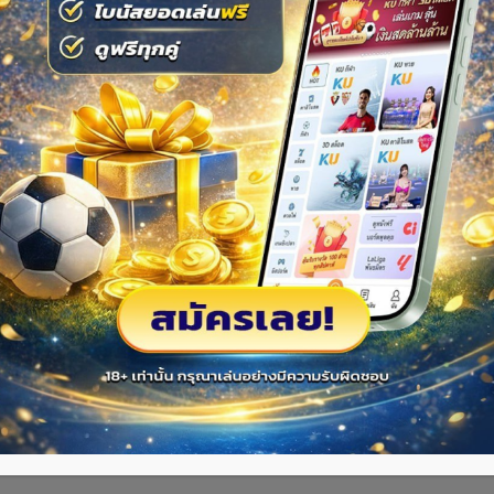
ข้อกำหนดและเงื่อนไข
อลสด
ติดต่อ
Sitemap
ลย้อนหลัง
แกรมบอล
ท์ฟุตบอล