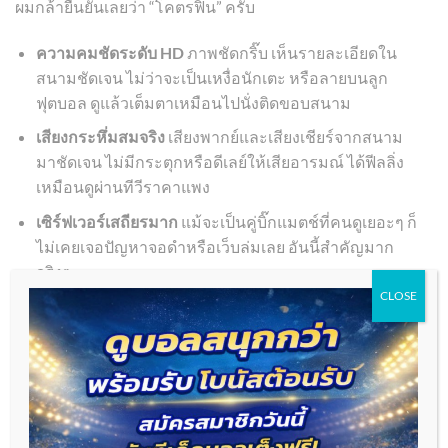
ผมกล้ายืนยันเลยว่า “โคตรฟิน” ครับ
ความคมชัดระดับ HD
ภาพชัดกริ๊บ เห็นรายละเอียดใน
สนามชัดเจน ไม่ว่าจะเป็นเหงื่อนักเตะ หรือลายบนลูก
ฟุตบอล ดูแล้วเต็มตาเหมือนไปนั่งติดขอบสนาม
เสียงกระหึ่มสมจริง
เสียงพากย์และเสียงเชียร์จากสนาม
มาชัดเจน ไม่มีกระตุกหรือดีเลย์ให้เสียอารมณ์ ได้ฟีลลิ่ง
เหมือนดูผ่านทีวีราคาแพง
เซิร์ฟเวอร์เสถียรมาก
แม้จะเป็นคู่บิ๊กแมตช์ที่คนดูเยอะๆ ก็
ไม่เคยเจอปัญหาจอดำหรือเว็บล่มเลย อันนี้สำคัญมาก
จริงๆ
CLOSE
มีบอลให้ดูครบทุกคู่ ทุกลีกดังจริงไหม?
คอบอลอย่างเราๆ ก็อยากมีเว็บเดียวที่ครบจบ ไม่ต้องสลับไป
มาให้วุ่นวายใช่ไหมครับ
นโยบายความเป็นส่วนตัว ดูบอล
สด99
ตอบโจทย์ข้อนี้ได้แบบเต็มสิบไม่หัก
พรีเมียร์ลีก อังกฤษ
ครบทุกลีกคู่ ไม่ว่าจะเป็นทีมหัวตาราง