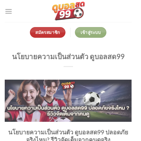
Skip
to
content
สมัครสมาชิก
เข้าสู่ระบบ
นโยบายความเป็นส่วนตัว ดูบอลสด99
นโยบายความเป็นส่วนตัว ดูบอลสด99 ปลอดภัย
จริงไหม? รีวิวจัดเต็มจากคนดูจริง