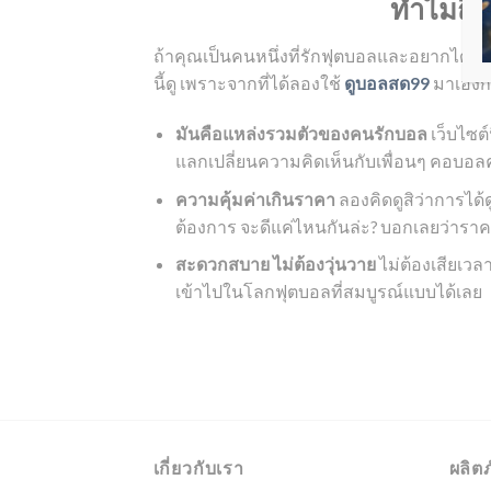
ทำไมถึง
ถ้าคุณเป็นคนหนึ่งที่รักฟุตบอลและอยากได้ประ
นี้ดู เพราะจากที่ได้ลองใช้
ดูบอลสด99
มาเองก็
มันคือแหล่งรวมตัวของคนรักบอล
เว็บไซต
แลกเปลี่ยนความคิดเห็นกับเพื่อนๆ คอบอล
ความคุ้มค่าเกินราคา
ลองคิดดูสิว่าการได้
ต้องการ จะดีแค่ไหนกันล่ะ? บอกเลยว่าราค
สะดวกสบาย ไม่ต้องวุ่นวาย
ไม่ต้องเสียเวลา
เข้าไปในโลกฟุตบอลที่สมบูรณ์แบบได้เลย
เกี่ยวกับเรา
ผลิต