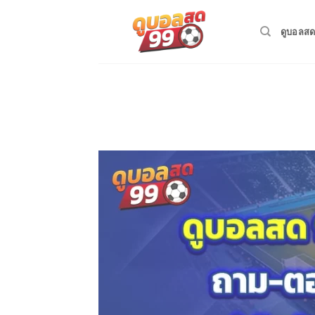
Skip
to
ดูบอลส
content