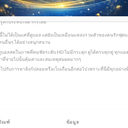
อยากชวนมาใช้บริการดูบอลสด 99 live สด 
สบการณ์การดูบอลที่ดีที่สุดแบบไม่มีสะดุดแล้วล่ะก็
ดูบอลสด 99 liv
รู้สึกประทับใจมากๆ เลย
์นี้ไม่ได้เป็นแค่ที่ดูบอล แต่ยังเป็นเหมือนแหล่งรวมตัวของคนรักฟุ
คนอื่นๆ ได้อย่างสนุกสนาน
ดูบอลสดในภาพที่คมชัดระดับ HD ไม่มีกระตุก ดูได้ครบทุกคู่ ทุกแมต
าที่จ่ายไปนั้นคุ้มค่าและสมเหตุสมผลมากๆ
ไปกับการหาลิงก์ปลอมหรือเว็บเถื่อนอีกต่อไป เพราะที่นี่มีทุกอย่างท
ภัณฑ์
ข้อมูล