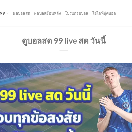
ด99
ผลบอลสด
ผลบอลย้อนหลัง
โปรแกรมบอล
ไฮไลท์ฟุตบอล
ดูบอลสด 99 live สด วันนี้