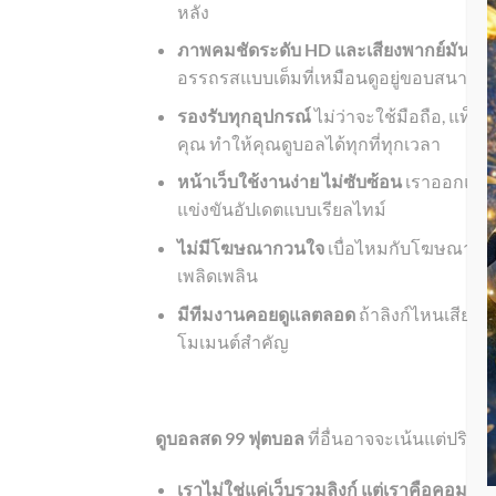
หลัง
ภาพคมชัดระดับ HD และเสียงพากย์มันส์ๆ
อรรถรสแบบเต็มที่เหมือนดูอยู่ขอบสนามจร
รองรับทุกอุปกรณ์
ไม่ว่าจะใช้มือถือ, แท็บ
คุณ ทำให้คุณดูบอลได้ทุกที่ทุกเวลา
หน้าเว็บใช้งานง่าย ไม่ซับซ้อน
เราออกแบบหน
แข่งขันอัปเดตแบบเรียลไทม์
ไม่มีโฆษณากวนใจ
เบื่อไหมกับโฆษณาที่เด
เพลิดเพลิน
มีทีมงานคอยดูแลตลอด
ถ้าลิงก์ไหนเสีย, 
โมเมนต์สำคัญ
ดูบอลสด 99 ฟุตบอล
ที่อื่นอาจจะเน้นแต่ปริมา
เราไม่ใช่แค่เว็บรวมลิงก์ แต่เราคือคอมมูน