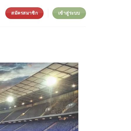
สมัครสมาชิก
เข้าสู่ระบบ